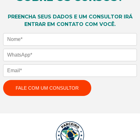
SAIBA MAIS
SAIBA MAIS
PREENCHA SEUS DADOS E UM CONSULTOR IRÁ
ENTRAR EM CONTATO COM VOCÊ.
Nome
WhatsApp
Email
FALE COM UM CONSULTOR
SAIBA MAIS
SAIBA MAIS