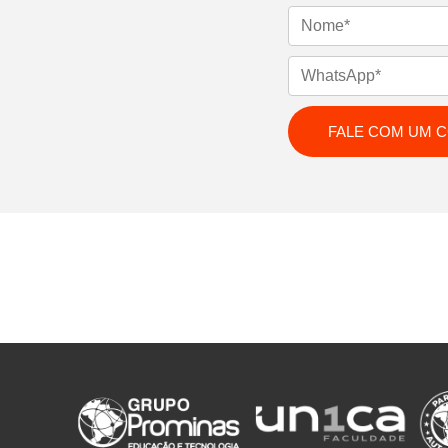
Nome
WhatsApp
Email
FALE COM UM 