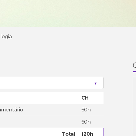
logia
CH
amentário
60h
60h
Total
120h