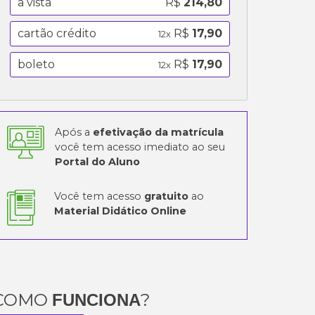
a vista
R$
214,80
cartão crédito
R$
17,90
12x
boleto
R$
17,90
12x
Após a
efetivação da matrícula
você tem acesso imediato ao seu
Portal do Aluno
Você tem acesso
gratuito
ao
Material Didático Online
COMO
?
FUNCIONA