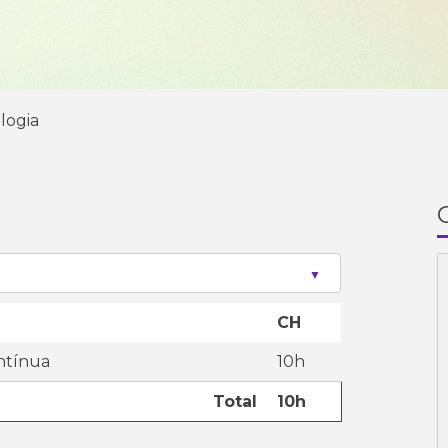
logia
CH
ontínua
10h
Total
10h