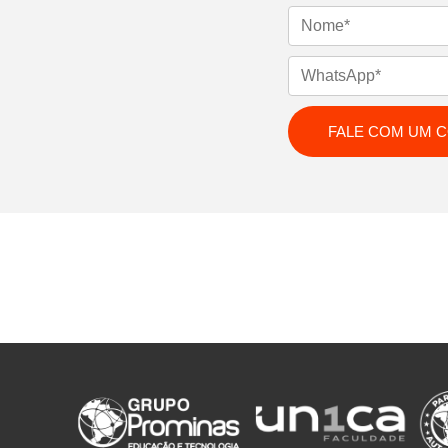
Nome
WhatsApp
Email
FALE COM UM 