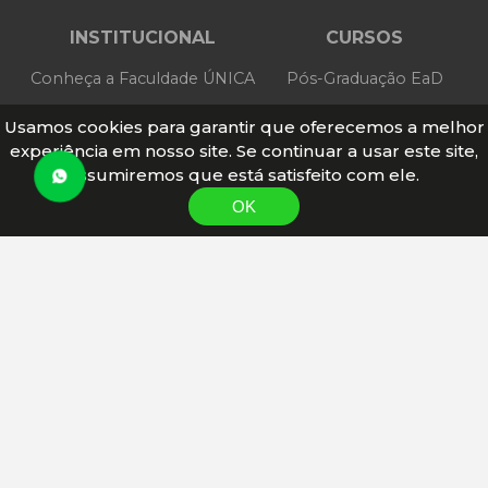
INSTITUCIONAL
CURSOS
Conheça a Faculdade ÚNICA
Pós-Graduação EaD
Atendimento
Aperfeiçoamento EaD
Usamos cookies para garantir que oferecemos a melhor
experiência em nosso site. Se continuar a usar este site,
Extensão EaD
assumiremos que está satisfeito com ele.
Disciplinas Isoladas EaD
MATRICULE-SE
OK
Share
on
CONTATO
WhatsApp
Central de vendas
21 92000-8469
Whatsapp
(21) 92000 - 8469
Garantimos a confidencialidade de todas as suas