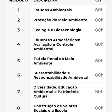
MÓDULO
DISCIPLINA
CH
COMEÇAR AGORA
1
80h
Estudos Ambientais
FAÇA SUA MATRÍ
2
Proteção do Meio Ambiente
80h
GRÁTIS POR
3
Ecologia e Biotecnologia
80h
Efluentes Atmosféricos:
4
80h
Avaliação e Controle
Ambiental
Tutela Penal do Meio
5
80h
Ambiente
Sustentabilidade e
6
80h
Responsabilidade Ambiental
Diversidade, Educação
7
80h
Ambiental e Patrimônio
Cultural
Construção de Valores
8
80h
Sociais e a Escola