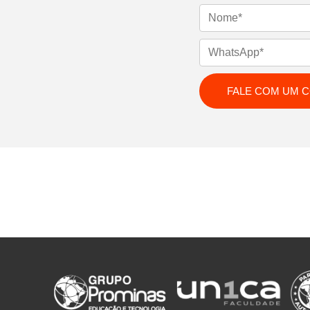
Nome
WhatsApp
Email
FALE COM UM 