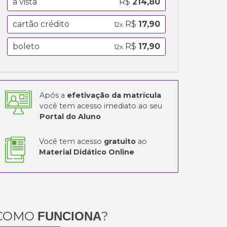
a vista
R$
214,80
cartão crédito
R$
17,90
12x
boleto
R$
17,90
12x
Após a
efetivação da matrícula
você tem acesso imediato ao seu
Portal do Aluno
Você tem acesso
gratuito
ao
Material Didático Online
COMO
?
FUNCIONA