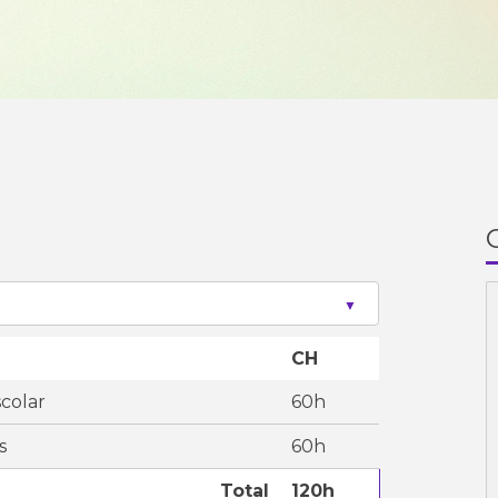
CH
colar
60h
s
60h
Total
120h