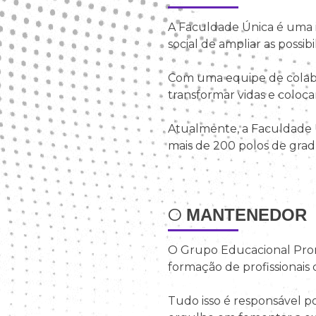
A Faculdade Única é uma i
social de ampliar as possib
Com uma equipe de colabor
transformar vidas e coloc
Atualmente, a Faculdade Ú
mais de 200 polos de grad
O
MANTENEDOR
O Grupo Educacional Prom
formação de profissionais
Tudo isso é responsável 