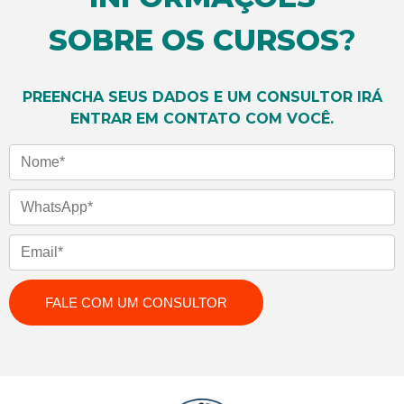
SOBRE OS CURSOS
?
SAIBA MAIS
SAIBA MAIS
PREENCHA SEUS DADOS E UM CONSULTOR IRÁ
ENTRAR EM CONTATO COM VOCÊ.
Nome
WhatsApp
Email
FALE COM UM CONSULTOR
SAIBA MAIS
SAIBA MAIS